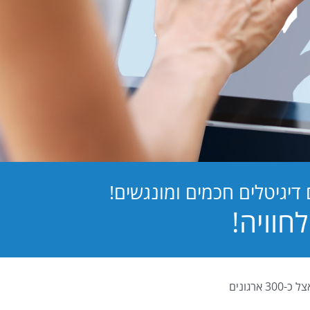
יגיטלים חכמים ומונגשים!
PB Digital (PrintBOS Digital) הינה המערכת לטפסים דיגיטלים המובילה בישראל ומותקנת אצל כ-300 ארגונים