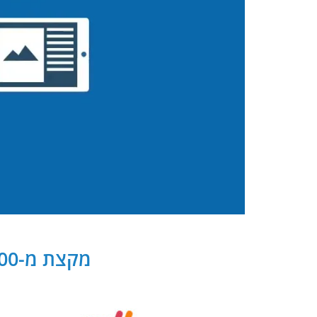
מקצת מ-300 שותפנו העסקיים של PB Digital בישראל ובעולם: