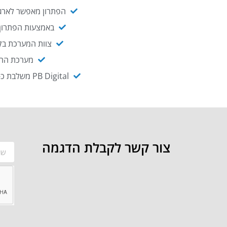
הפתרון מאפשר לארגו
באמצעות הפתרון י
צוות המערכת בקו
מערכת ההנגשה NAGIX, המבוססת על PB Digital, מאפשרת להנגיש מ
PB Digital משלבת כ-OEM את פתרון אינטגרציית ה-API של חברת WSO2 - המאפשר לחבר בקלות בין מערכות ארגוניות
צור קשר לקבלת הדגמה