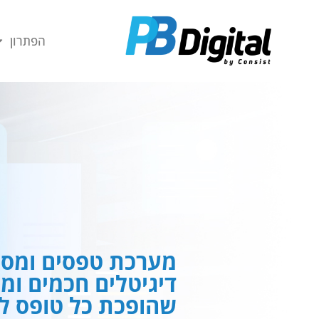
חילתו
ל
הפתרון
ף
ינטרנט,
חץ
נטר
די
עבור
אזור
וכן
רכזי
מערכת טפסים ומסמ
דיגיטלים חכמים ומ
שהופכת כל טופס לח