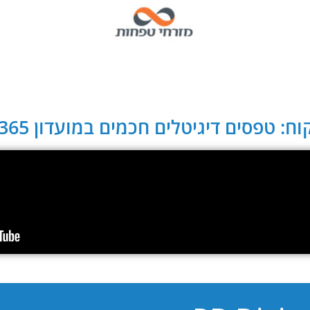
ח: טפסים דיגיטלים חכמים במועדון CLUB 365: