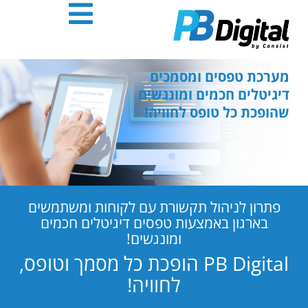
חילתו
ל
ף
ינטרנט,
חץ
מערכת טפסים ומסמכים
נטר
דיגיטלים חכמים ומונגשים
די
שהופכת כל טופס לחוויה!
עבור
אזור
וכן
רכזי
פתרון לניהול תקשורת עם לקוחות ומשתמשים
בארגון באמצעות טפסים דיגיטלים חכמים
ומונגשים!
PB Digital הופכת כל מסמך וטופס,
לחוויה!