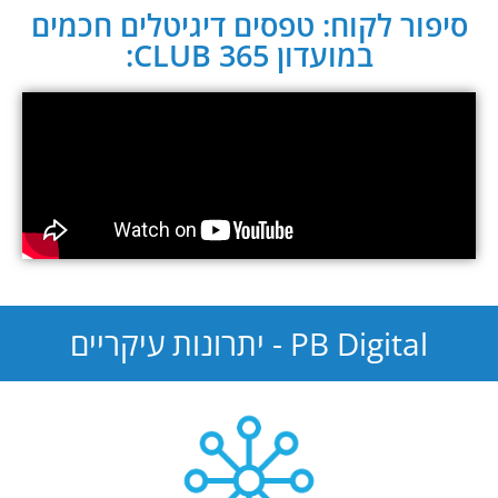
סיפור לקוח: טפסים דיגיטלים חכמים
במועדון CLUB 365:
PB Digital - יתרונות עיקריים