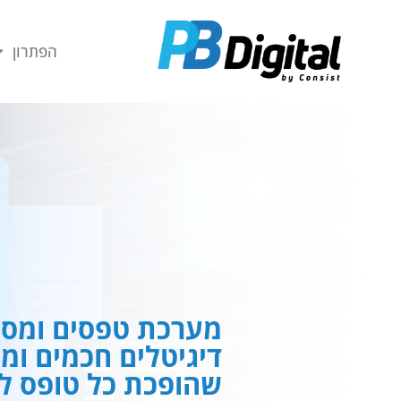
חילתו
ל
הפתרון
ף
ינטרנט,
חץ
נטר
די
עבור
אזור
וכן
רכזי
מערכת טפסים ומסמ
דיגיטלים חכמים ומ
שהופכת כל טופס לח