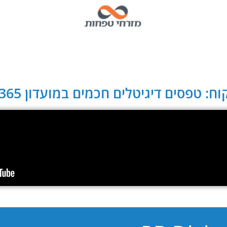
ח: טפסים דיגיטלים חכמים במועדון CLUB 365: