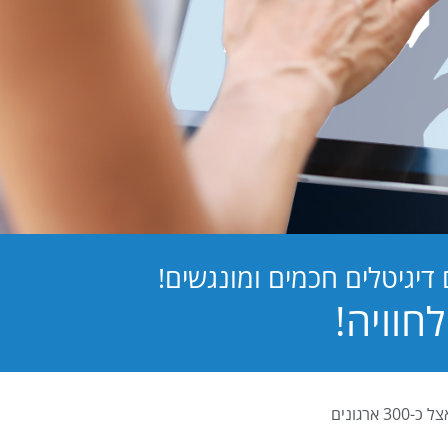
יגיטלים חכמים ומונגשים!
PB Digital (PrintBOS Digital) הינה המערכת לטפסים דיגיטלים המובילה בישראל ומותקנת אצל כ-300 ארגונים