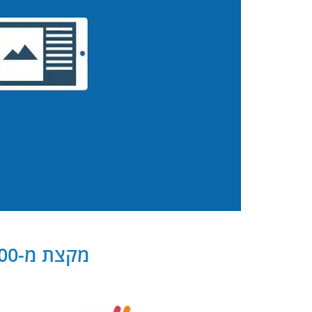
מקצת מ-300 שותפנו העסקיים של PB Digital בישראל ובעולם: