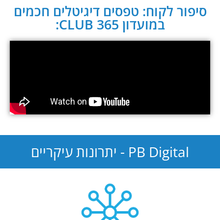
סיפור לקוח: טפסים דיגיטלים חכמים
במועדון CLUB 365:
PB Digital - יתרונות עיקריים