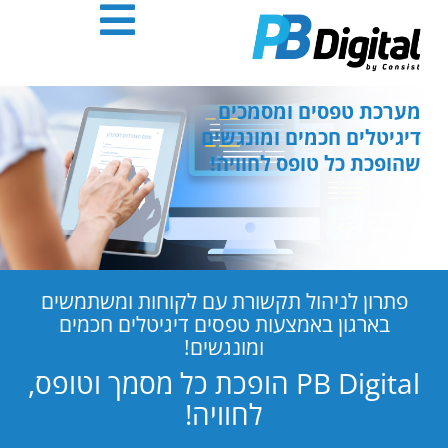
חילתו
ל
ף
ינטרנט,
חץ
מערכת טפסים ומסמכים
נטר
דיגיטלים חכמים ומונגשים
די
שהופכת כל טופס לחוויה!
עבור
אזור
וכן
רכזי
פתרון לניהול תקשורת עם לקוחות ומשתמשים
בארגון באמצעות טפסים דיגיטלים חכמים
ומונגשים!
PB Digital הופכת כל מסמך וטופס,
לחוויה!