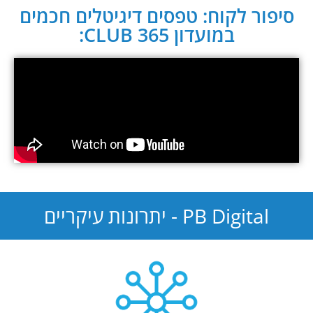
סיפור לקוח: טפסים דיגיטלים חכמים
במועדון CLUB 365:
PB Digital - יתרונות עיקריים