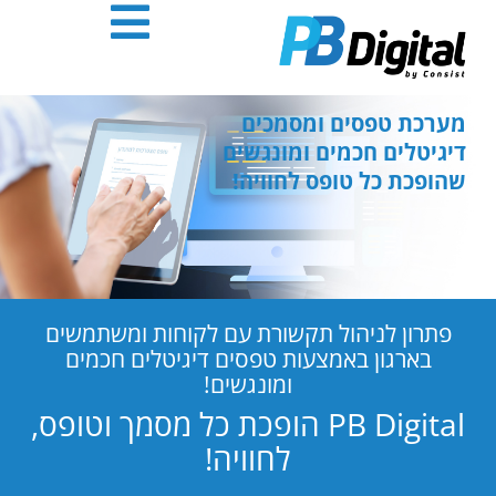
חילתו
ל
ף
ינטרנט,
חץ
מערכת טפסים ומסמכים
נטר
דיגיטלים חכמים ומונגשים
די
שהופכת כל טופס לחוויה!
עבור
אזור
וכן
רכזי
פתרון לניהול תקשורת עם לקוחות ומשתמשים
בארגון באמצעות טפסים דיגיטלים חכמים
ומונגשים!
PB Digital הופכת כל מסמך וטופס,
לחוויה!