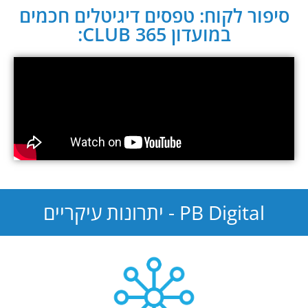
סיפור לקוח: טפסים דיגיטלים חכמים
במועדון CLUB 365:
PB Digital - יתרונות עיקריים