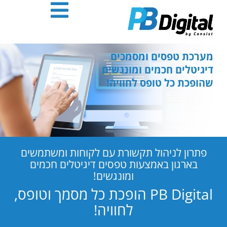
חילתו
ל
ף
ינטרנט,
חץ
מערכת טפסים ומסמכים
נטר
דיגיטלים חכמים ומונגשים
די
שהופכת כל טופס לחוויה!
עבור
אזור
וכן
רכזי
פתרון לניהול תקשורת עם לקוחות ומשתמשים
בארגון באמצעות טפסים דיגיטלים חכמים
ומונגשים!
PB Digital הופכת כל מסמך וטופס,
לחוויה!