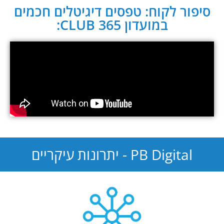
סיפור לקוח: טפסים דיגיטלים חכמים
במועדון CLUB 365:
PB Digital - יתרונות עיקריים