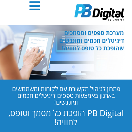
חילתו
ל
ף
ינטרנט,
חץ
מערכת טפסים ומסמכים
נטר
דיגיטלים חכמים ומונגשים
די
שהופכת כל טופס לחוויה!
עבור
אזור
וכן
רכזי
פתרון לניהול תקשורת עם לקוחות ומשתמשים
בארגון באמצעות טפסים דיגיטלים חכמים
ומונגשים!
PB Digital הופכת כל מסמך וטופס,
לחוויה!