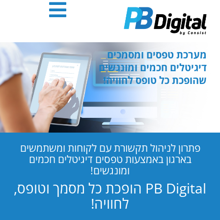
חילתו
ל
ף
ינטרנט,
חץ
מערכת טפסים ומסמכים
נטר
דיגיטלים חכמים ומונגשים
די
שהופכת כל טופס לחוויה!
עבור
אזור
וכן
רכזי
פתרון לניהול תקשורת עם לקוחות ומשתמשים
בארגון באמצעות טפסים דיגיטלים חכמים
ומונגשים!
PB Digital הופכת כל מסמך וטופס,
לחוויה!