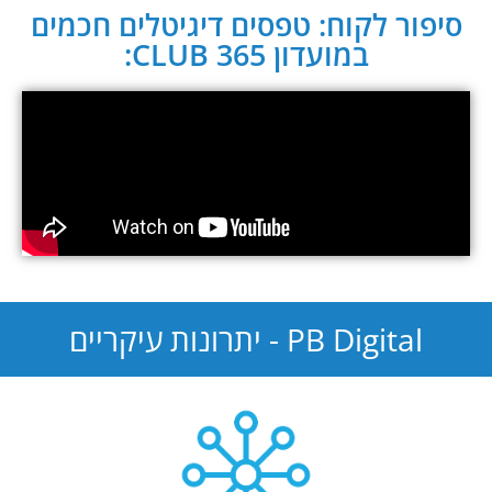
סיפור לקוח: טפסים דיגיטלים חכמים
במועדון CLUB 365:
PB Digital - יתרונות עיקריים