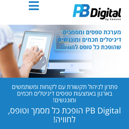
חילתו
ל
ף
ינטרנט,
חץ
מערכת טפסים ומסמכים
נטר
דיגיטלים חכמים ומונגשים
די
שהופכת כל טופס לחוויה!
עבור
אזור
וכן
רכזי
פתרון לניהול תקשורת עם לקוחות ומשתמשים
בארגון באמצעות טפסים דיגיטלים חכמים
ומונגשים!
PB Digital הופכת כל מסמך וטופס,
לחוויה!