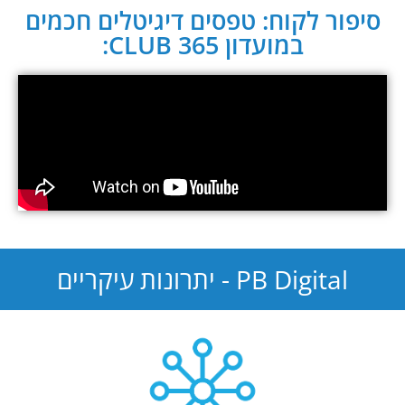
סיפור לקוח: טפסים דיגיטלים חכמים
במועדון CLUB 365:
PB Digital - יתרונות עיקריים