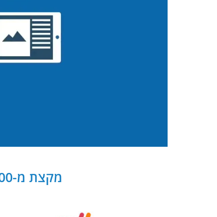
מקצת מ-300 שותפנו העסקיים של PB Digital בישראל ובעולם: