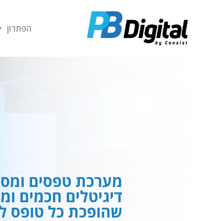
חילתו
ל
הפתרון
ף
ינטרנט,
חץ
נטר
די
עבור
אזור
וכן
רכזי
מערכת טפסים ומסמ
דיגיטלים חכמים ומ
שהופכת כל טופס לח