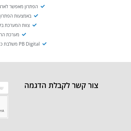
הפתרון מאפשר לארגו
באמצעות הפתרון י
צוות המערכת בקו
מערכת ההנגשה NAGIX, המבוססת על PB Digital, מאפשרת להנגיש מ
PB Digital משלבת כ-OEM את פתרון אינטגרציית ה-API של חברת WSO2 - המאפשר לחבר בקלות בין מערכות ארגוניות
צור קשר לקבלת הדגמה