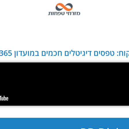
ח: טפסים דיגיטלים חכמים במועדון CLUB 365: