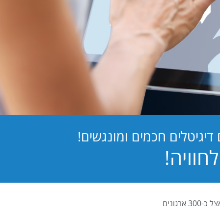
יגיטלים חכמים ומונגשים!
PB Digital (PrintBOS Digital) הינה המערכת לטפסים דיגיטלים המובילה בישראל ומותקנת אצל כ-300 ארגונים