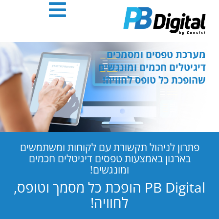
חילתו
ל
ף
ינטרנט,
חץ
מערכת טפסים ומסמכים
נטר
דיגיטלים חכמים ומונגשים
די
שהופכת כל טופס לחוויה!
עבור
אזור
וכן
רכזי
פתרון לניהול תקשורת עם לקוחות ומשתמשים
בארגון באמצעות טפסים דיגיטלים חכמים
ומונגשים!
PB Digital הופכת כל מסמך וטופס,
לחוויה!