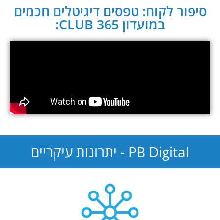
סיפור לקוח: טפסים דיגיטלים חכמים
במועדון CLUB 365:
PB Digital - יתרונות עיקריים