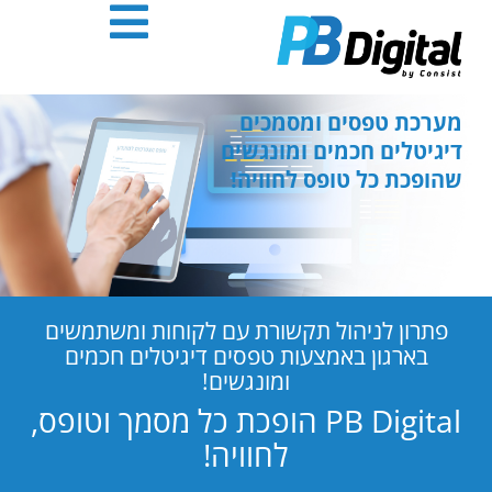
חילתו
ל
ף
ינטרנט,
חץ
מערכת טפסים ומסמכים
נטר
דיגיטלים חכמים ומונגשים
די
שהופכת כל טופס לחוויה!
עבור
אזור
וכן
רכזי
פתרון לניהול תקשורת עם לקוחות ומשתמשים
בארגון באמצעות טפסים דיגיטלים חכמים
ומונגשים!
PB Digital הופכת כל מסמך וטופס,
לחוויה!