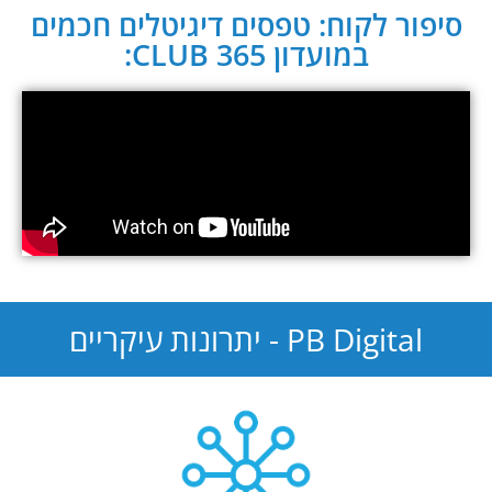
סיפור לקוח: טפסים דיגיטלים חכמים
במועדון CLUB 365:
PB Digital - יתרונות עיקריים