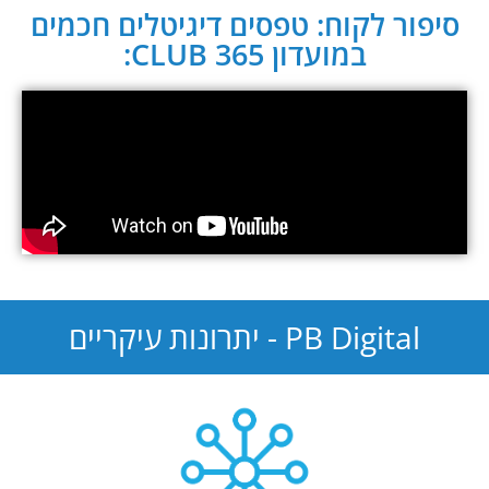
סיפור לקוח: טפסים דיגיטלים חכמים
במועדון CLUB 365:
PB Digital - יתרונות עיקריים