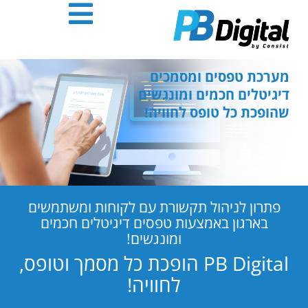
חילתו
ל
ף
ינטרנט,
חץ
מערכת טפסים ומסמכים
נטר
דיגיטלים חכמים ומונגשים
די
שהופכת כל טופס לחוויה!
עבור
אזור
וכן
רכזי
פתרון לניהול תקשורת עם לקוחות ומשתמשים
בארגון באמצעות טפסים דיגיטלים חכמים
ומונגשים!
PB Digital הופכת כל מסמך וטופס,
לחוויה!