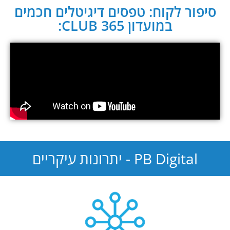
סיפור לקוח: טפסים דיגיטלים חכמים
במועדון CLUB 365:
PB Digital - יתרונות עיקריים