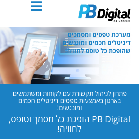
חילתו
ל
ף
ינטרנט,
חץ
מערכת טפסים ומסמכים
נטר
דיגיטלים חכמים ומונגשים
די
שהופכת כל טופס לחוויה!
עבור
אזור
וכן
רכזי
פתרון לניהול תקשורת עם לקוחות ומשתמשים
בארגון באמצעות טפסים דיגיטלים חכמים
ומונגשים!
PB Digital הופכת כל מסמך וטופס,
לחוויה!