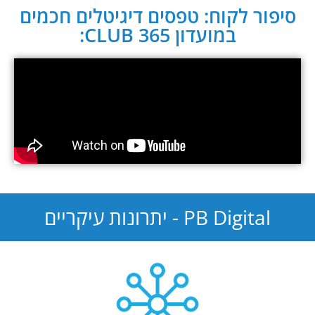
סיפור לקוח: טפסים דיגיטלים חכמים
במועדון CLUB 365:
PB Digital - יתרונות עיקריים