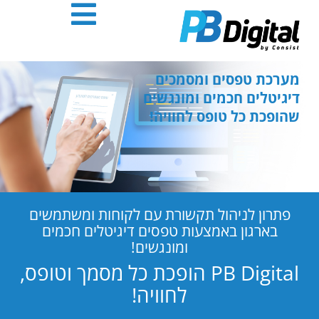
חילתו
ל
ף
ינטרנט,
חץ
מערכת טפסים ומסמכים
נטר
דיגיטלים חכמים ומונגשים
די
שהופכת כל טופס לחוויה!
עבור
אזור
וכן
רכזי
פתרון לניהול תקשורת עם לקוחות ומשתמשים
בארגון באמצעות טפסים דיגיטלים חכמים
ומונגשים!
PB Digital הופכת כל מסמך וטופס,
לחוויה!