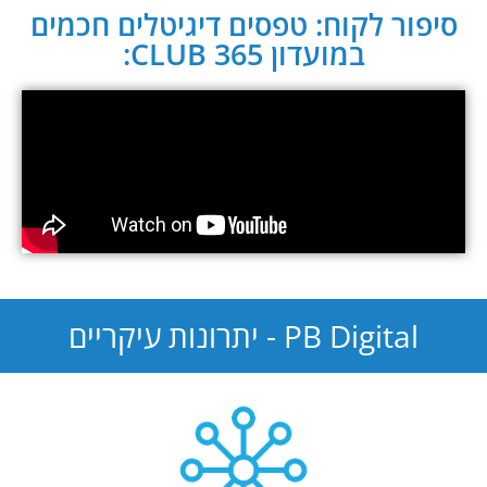
סיפור לקוח: טפסים דיגיטלים חכמים
במועדון CLUB 365:
PB Digital - יתרונות עיקריים