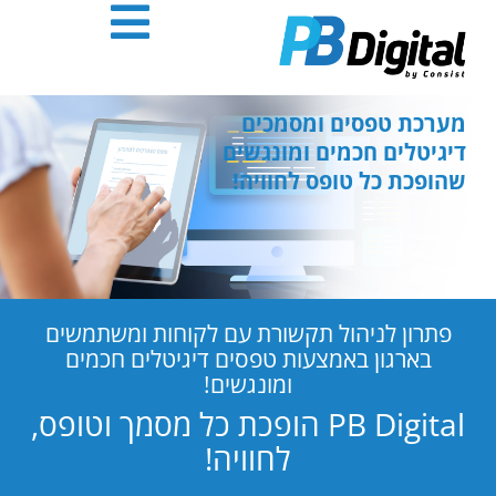
חילתו
ל
ף
ינטרנט,
חץ
מערכת טפסים ומסמכים
נטר
דיגיטלים חכמים ומונגשים
די
שהופכת כל טופס לחוויה!
עבור
אזור
וכן
רכזי
פתרון לניהול תקשורת עם לקוחות ומשתמשים
בארגון באמצעות טפסים דיגיטלים חכמים
ומונגשים!
PB Digital הופכת כל מסמך וטופס,
לחוויה!