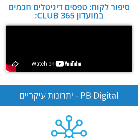
סיפור לקוח: טפסים דיגיטלים חכמים
במועדון CLUB 365:
PB Digital - יתרונות עיקריים