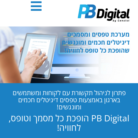
חילתו
ל
ף
ינטרנט,
חץ
מערכת טפסים ומסמכים
נטר
דיגיטלים חכמים ומונגשים
די
שהופכת כל טופס לחוויה!
עבור
אזור
וכן
רכזי
פתרון לניהול תקשורת עם לקוחות ומשתמשים
בארגון באמצעות טפסים דיגיטלים חכמים
ומונגשים!
PB Digital הופכת כל מסמך וטופס,
לחוויה!