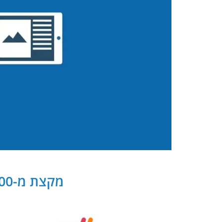
מקצת מ-300 שותפנו העסקיים של PB Digital בישראל ובעולם: