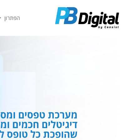
חילתו
ל
הפתרון
ף
ינטרנט,
חץ
נטר
די
עבור
אזור
וכן
רכזי
מערכת טפסים ומסמ
דיגיטלים חכמים ומ
שהופכת כל טופס לח