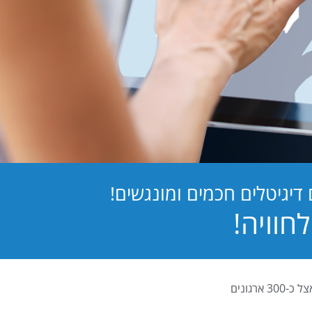
יגיטלים חכמים ומונגשים!
PB Digital (PrintBOS Digital) הינה המערכת לטפסים דיגיטלים המובילה בישראל ומותקנת אצל כ-300 ארגונים