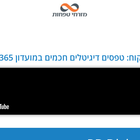
ח: טפסים דיגיטלים חכמים במועדון CLUB 365: