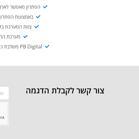
הפתרון מאפשר לארגו
באמצעות הפתרון י
צוות המערכת בקו
מערכת ההנגשה NAGIX, המבוססת על PB Digital, מאפשרת להנגיש מ
PB Digital משלבת כ-OEM את פתרון אינטגרציית ה-API של חברת WSO2 - המאפשר לחבר בקלות בין מערכות ארגוניות
צור קשר לקבלת הדגמה