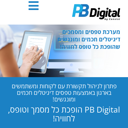
חילתו
ל
ף
ינטרנט,
חץ
מערכת טפסים ומסמכים
נטר
דיגיטלים חכמים ומונגשים
די
שהופכת כל טופס לחוויה!
עבור
אזור
וכן
רכזי
פתרון לניהול תקשורת עם לקוחות ומשתמשים
בארגון באמצעות טפסים דיגיטלים חכמים
ומונגשים!
PB Digital הופכת כל מסמך וטופס,
לחוויה!