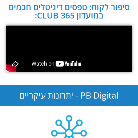
סיפור לקוח: טפסים דיגיטלים חכמים
במועדון CLUB 365:
PB Digital - יתרונות עיקריים