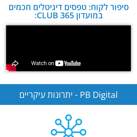
סיפור לקוח: טפסים דיגיטלים חכמים
במועדון CLUB 365:
PB Digital - יתרונות עיקריים