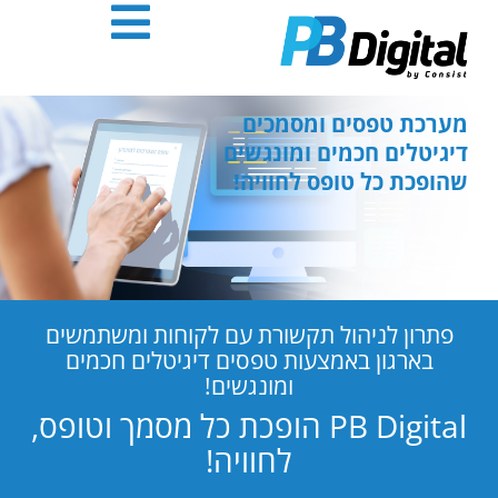
חילתו
ל
ף
ינטרנט,
חץ
מערכת טפסים ומסמכים
נטר
דיגיטלים חכמים ומונגשים
די
שהופכת כל טופס לחוויה!
עבור
אזור
וכן
רכזי
פתרון לניהול תקשורת עם לקוחות ומשתמשים
בארגון באמצעות טפסים דיגיטלים חכמים
ומונגשים!
PB Digital הופכת כל מסמך וטופס,
לחוויה!