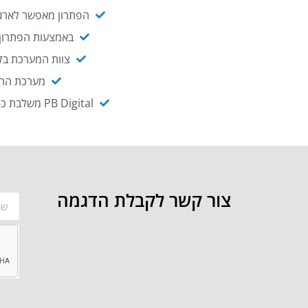
הפתרון מאפשר לארגו
באמצעות הפתרון י
צוות המערכת בקו
מערכת ההנגשה NAGIX, המבוססת על PB Digital, מאפשרת להנגיש מ
PB Digital משלבת כ-OEM את פתרון אינטגרציית ה-API של חברת WSO2 - המאפשר לחבר בקלות בין מערכות ארגוניות
צור קשר לקבלת הדגמה