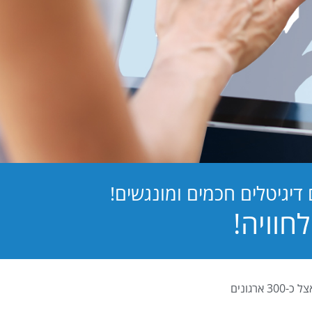
יגיטלים חכמים ומונגשים!
PB Digital (PrintBOS Digital) הינה המערכת לטפסים דיגיטלים המובילה בישראל ומותקנת אצל כ-300 ארגונים