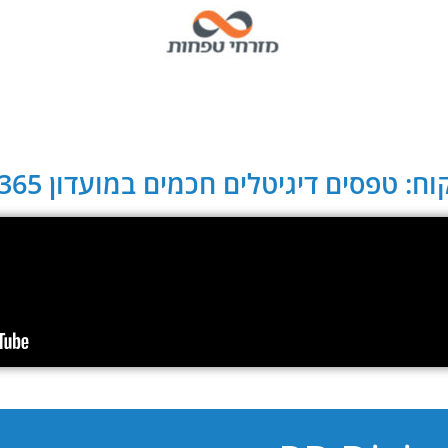
ח: טפסים דיגיטלים חכמים במועדון CLUB 365: