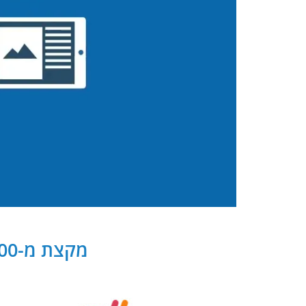
מקצת מ-300 שותפנו העסקיים של PB Digital בישראל ובעולם: