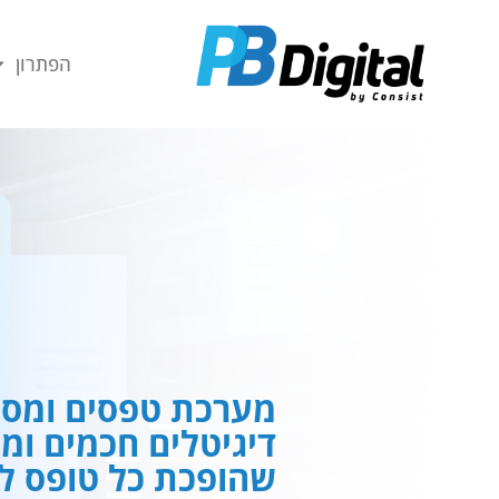
חילתו
ל
הפתרון
ף
ינטרנט,
חץ
נטר
די
עבור
אזור
וכן
רכזי
מערכת טפסים ומסמ
דיגיטלים חכמים ומ
שהופכת כל טופס לח