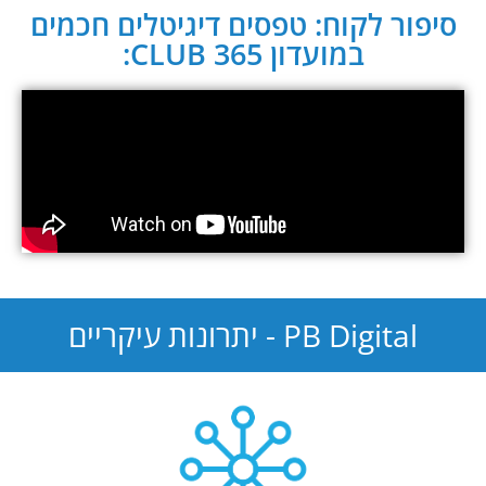
סיפור לקוח: טפסים דיגיטלים חכמים
במועדון CLUB 365:
PB Digital - יתרונות עיקריים