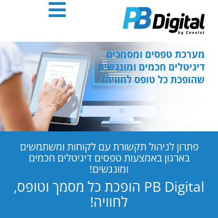
חילתו
ל
ף
ינטרנט,
חץ
מערכת טפסים ומסמכים
נטר
דיגיטלים חכמים ומונגשים
די
שהופכת כל טופס לחוויה!
עבור
אזור
וכן
רכזי
פתרון לניהול תקשורת עם לקוחות ומשתמשים
בארגון באמצעות טפסים דיגיטלים חכמים
ומונגשים!
PB Digital הופכת כל מסמך וטופס,
לחוויה!