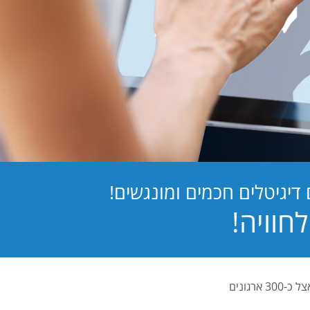
יגיטלים חכמים ומונגשים!
PB Digital (PrintBOS Digital) הינה המערכת לטפסים דיגיטלים המובילה בישראל ומותקנת אצל כ-300 ארגונים