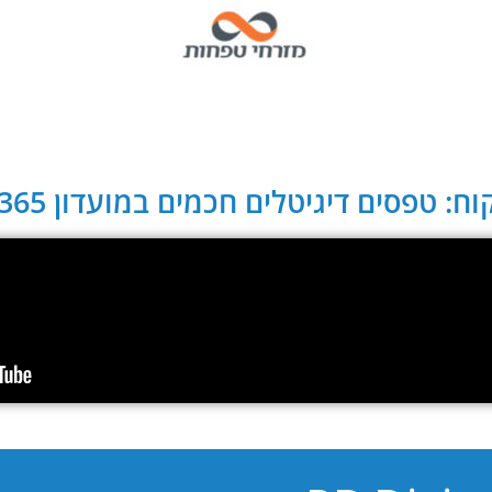
ח: טפסים דיגיטלים חכמים במועדון CLUB 365: