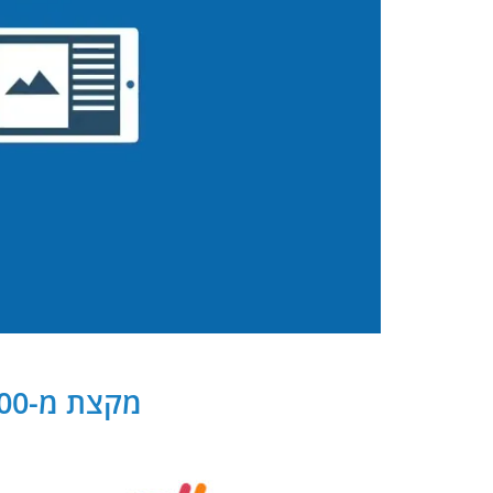
מקצת מ-300 שותפנו העסקיים של PB Digital בישראל ובעולם: