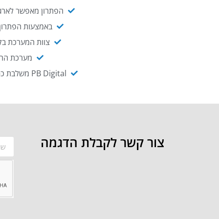
הפתרון מאפשר לארגו
באמצעות הפתרון י
צוות המערכת בקו
מערכת ההנגשה NAGIX, המבוססת על PB Digital, מאפשרת להנגיש מ
PB Digital משלבת כ-OEM את פתרון אינטגרציית ה-API של חברת WSO2 - המאפשר לחבר בקלות בין מערכות ארגוניות
צור קשר לקבלת הדגמה