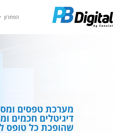
חילתו
ל
הפתרון
ף
ינטרנט,
חץ
נטר
די
עבור
אזור
וכן
רכזי
מערכת טפסים ומסמ
דיגיטלים חכמים ומ
שהופכת כל טופס לח