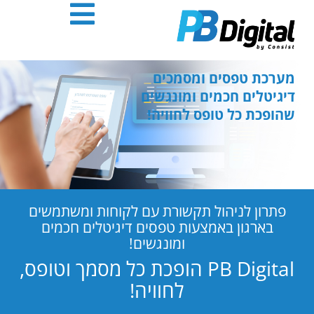
חילתו
ל
ף
ינטרנט,
חץ
מערכת טפסים ומסמכים
נטר
דיגיטלים חכמים ומונגשים
די
שהופכת כל טופס לחוויה!
עבור
אזור
וכן
רכזי
פתרון לניהול תקשורת עם לקוחות ומשתמשים
בארגון באמצעות טפסים דיגיטלים חכמים
ומונגשים!
PB Digital הופכת כל מסמך וטופס,
לחוויה!