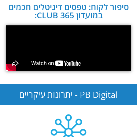
סיפור לקוח: טפסים דיגיטלים חכמים
במועדון CLUB 365:
PB Digital - יתרונות עיקריים