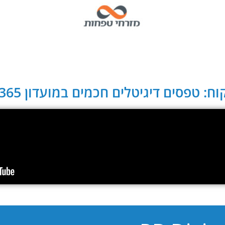
ח: טפסים דיגיטלים חכמים במועדון CLUB 365: