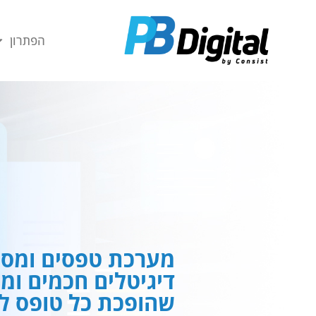
חילתו
ל
הפתרון
ף
ינטרנט,
חץ
נטר
די
עבור
אזור
וכן
רכזי
מערכת טפסים ומסמ
דיגיטלים חכמים ומ
שהופכת כל טופס לח