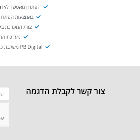
הפתרון מאפשר לארגו
באמצעות הפתרון י
צוות המערכת בקו
מערכת ההנגשה NAGIX, המבוססת על PB Digital, מאפשרת להנגיש מ
PB Digital משלבת כ-OEM את פתרון אינטגרציית ה-API של חברת WSO2 - המאפשר לחבר בקלות בין מערכות ארגוניות
צור קשר לקבלת הדגמה