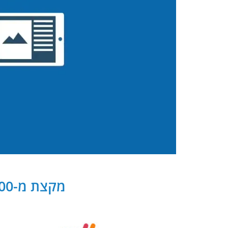
מקצת מ-300 שותפנו העסקיים של PB Digital בישראל ובעולם: