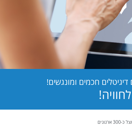
יגיטלים חכמים ומונגשים!
PB Digital (PrintBOS Digital) הינה המערכת לטפסים דיגיטלים המובילה בישראל ומותקנת אצל כ-300 ארגונים