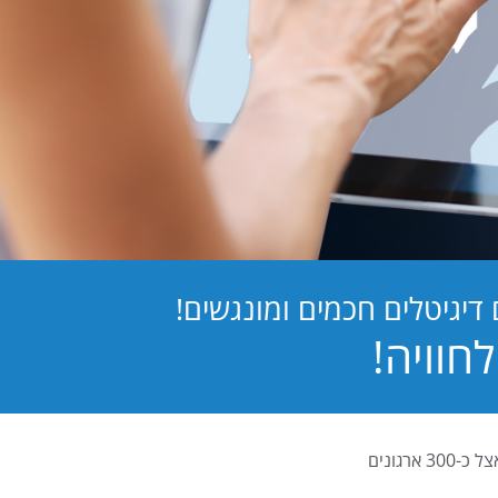
יגיטלים חכמים ומונגשים!
PB Digital (PrintBOS Digital) הינה המערכת לטפסים דיגיטלים המובילה בישראל ומותקנת אצל כ-300 ארגונים