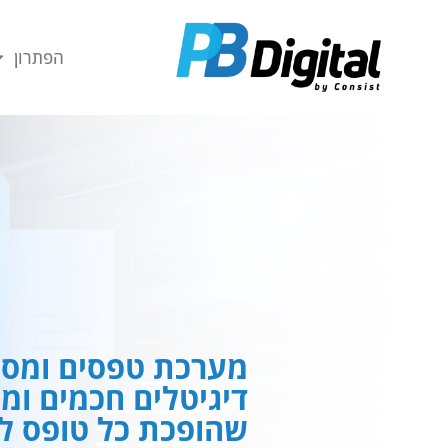
חילתו
ל
הפתרון
ף
ינטרנט,
חץ
נטר
די
עבור
אזור
וכן
רכזי
מערכת טפסים ומסמ
דיגיטלים חכמים ומ
שהופכת כל טופס לח