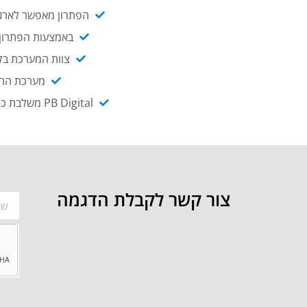
הפתרון מאפשר לארגו
באמצעות הפתרון י
צוות המערכת בקו
מערכת ההנגשה NAGIX, המבוססת על PB Digital, מאפשרת להנגיש מ
PB Digital משלבת כ-OEM את פתרון אינטגרציית ה-API של חברת WSO2 - המאפשר לחבר בקלות בין מערכות ארגוניות
צור קשר לקבלת הדגמה