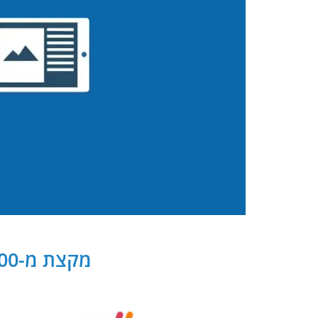
מקצת מ-300 שותפנו העסקיים של PB Digital בישראל ובעולם: