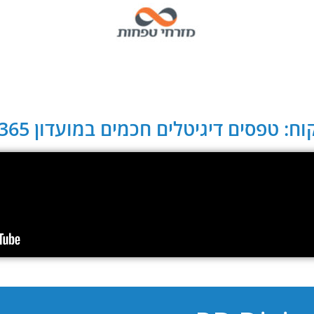
ח: טפסים דיגיטלים חכמים במועדון CLUB 365: