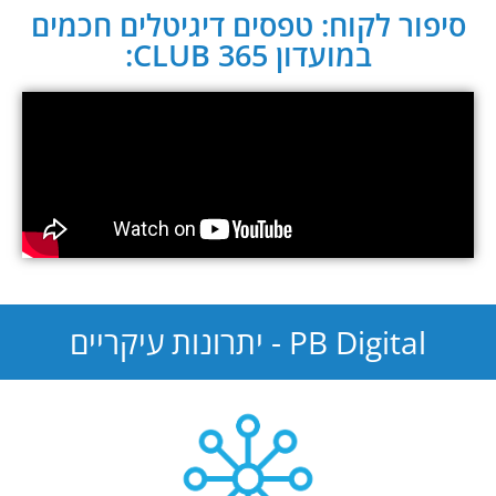
סיפור לקוח: טפסים דיגיטלים חכמים
במועדון CLUB 365:
PB Digital - יתרונות עיקריים