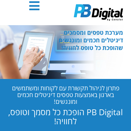
חילתו
ל
ף
ינטרנט,
חץ
מערכת טפסים ומסמכים
נטר
דיגיטלים חכמים ומונגשים
די
שהופכת כל טופס לחוויה!
עבור
אזור
וכן
רכזי
פתרון לניהול תקשורת עם לקוחות ומשתמשים
בארגון באמצעות טפסים דיגיטלים חכמים
ומונגשים!
PB Digital הופכת כל מסמך וטופס,
לחוויה!