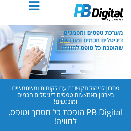
חילתו
ל
ף
ינטרנט,
חץ
מערכת טפסים ומסמכים
נטר
דיגיטלים חכמים ומונגשים
די
שהופכת כל טופס לחוויה!
עבור
אזור
וכן
רכזי
פתרון לניהול תקשורת עם לקוחות ומשתמשים
בארגון באמצעות טפסים דיגיטלים חכמים
ומונגשים!
PB Digital הופכת כל מסמך וטופס,
לחוויה!