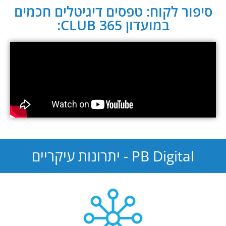
סיפור לקוח: טפסים דיגיטלים חכמים
במועדון CLUB 365:
PB Digital - יתרונות עיקריים