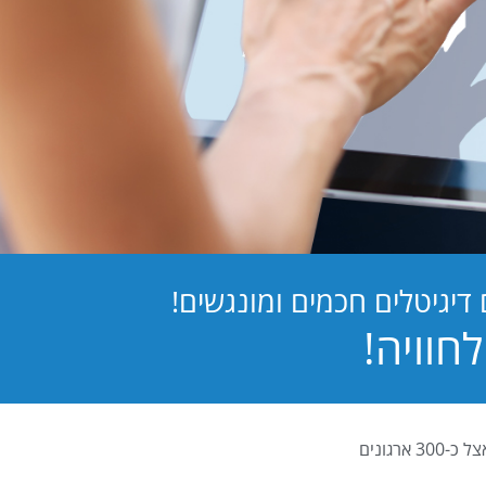
יגיטלים חכמים ומונגשים!
PB Digital (PrintBOS Digital) הינה המערכת לטפסים דיגיטלים המובילה בישראל ומותקנת אצל כ-300 ארגונים