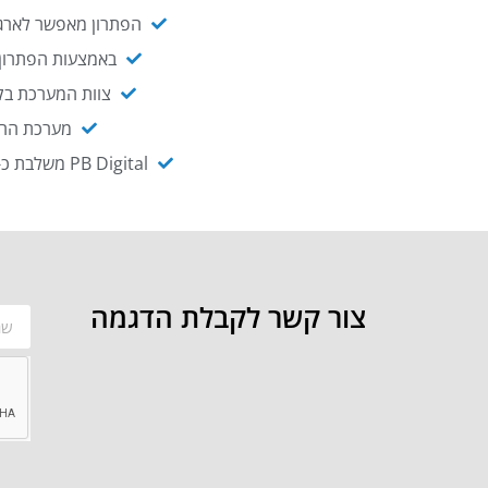
הפתרון מאפשר לארגו
באמצעות הפתרון י
צוות המערכת בקו
מערכת ההנגשה NAGIX, המבוססת על PB Digital, מאפשרת להנגיש מ
PB Digital משלבת כ-OEM את פתרון אינטגרציית ה-API של חברת WSO2 - המאפשר לחבר בקלות בין מערכות ארגוניות
צור קשר לקבלת הדגמה