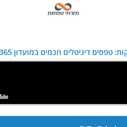
ח: טפסים דיגיטלים חכמים במועדון CLUB 365: