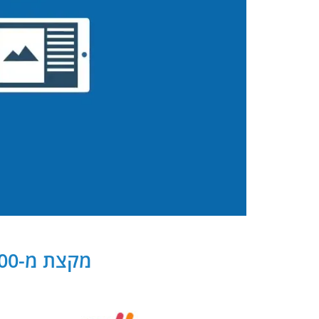
מקצת מ-300 שותפנו העסקיים של PB Digital בישראל ובעולם: