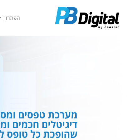
חילתו
ל
הפתרון
ף
ינטרנט,
חץ
נטר
די
עבור
אזור
וכן
רכזי
מערכת טפסים ומסמ
דיגיטלים חכמים ומ
שהופכת כל טופס לח