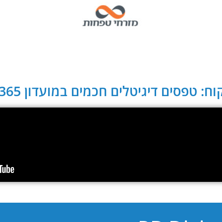
ח: טפסים דיגיטלים חכמים במועדון CLUB 365: