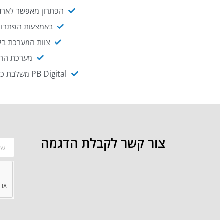
הפתרון מאפשר לארגו
באמצעות הפתרון י
צוות המערכת בקו
מערכת ההנגשה NAGIX, המבוססת על PB Digital, מאפשרת להנגיש מ
PB Digital משלבת כ-OEM את פתרון אינטגרציית ה-API של חברת WSO2 - המאפשר לחבר בקלות בין מערכות ארגוניות
צור קשר לקבלת הדגמה