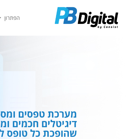
חילתו
ל
הפתרון
ף
ינטרנט,
חץ
נטר
די
עבור
אזור
וכן
רכזי
מערכת טפסים ומסמ
דיגיטלים חכמים ומ
שהופכת כל טופס לח