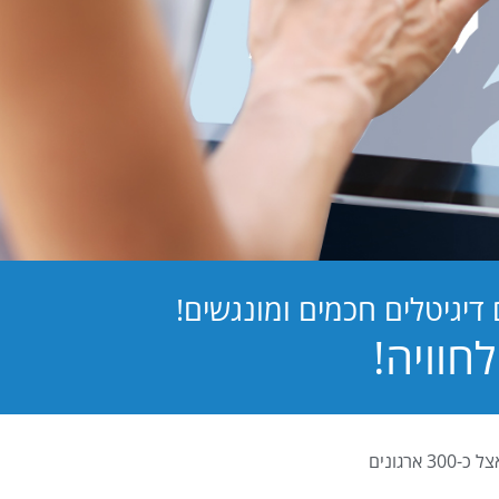
יגיטלים חכמים ומונגשים!
PB Digital (PrintBOS Digital) הינה המערכת לטפסים דיגיטלים המובילה בישראל ומותקנת אצל כ-300 ארגונים