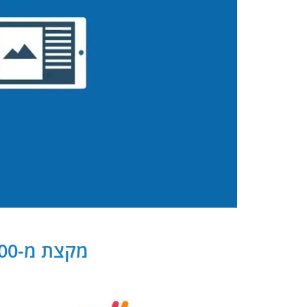
מקצת מ-300 שותפנו העסקיים של PB Digital בישראל ובעולם: