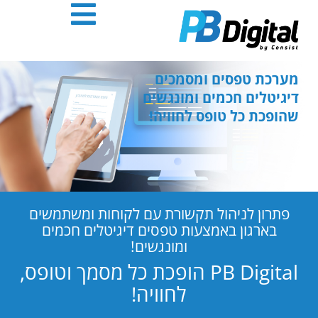
חילתו
ל
ף
ינטרנט,
חץ
מערכת טפסים ומסמכים
נטר
דיגיטלים חכמים ומונגשים
די
שהופכת כל טופס לחוויה!
עבור
אזור
וכן
רכזי
פתרון לניהול תקשורת עם לקוחות ומשתמשים
בארגון באמצעות טפסים דיגיטלים חכמים
ומונגשים!
PB Digital הופכת כל מסמך וטופס,
לחוויה!