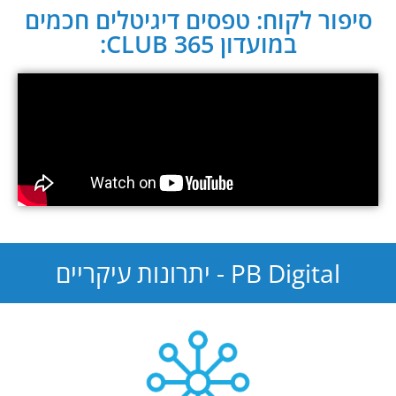
סיפור לקוח: טפסים דיגיטלים חכמים
במועדון CLUB 365:
PB Digital - יתרונות עיקריים