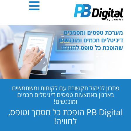
חילתו
ל
ף
ינטרנט,
חץ
מערכת טפסים ומסמכים
נטר
דיגיטלים חכמים ומונגשים
די
שהופכת כל טופס לחוויה!
עבור
אזור
וכן
רכזי
פתרון לניהול תקשורת עם לקוחות ומשתמשים
בארגון באמצעות טפסים דיגיטלים חכמים
ומונגשים!
PB Digital הופכת כל מסמך וטופס,
לחוויה!