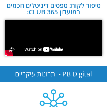
סיפור לקוח: טפסים דיגיטלים חכמים
במועדון CLUB 365:
PB Digital - יתרונות עיקריים