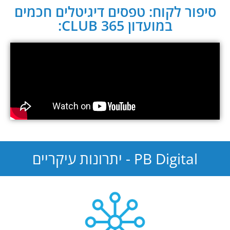
סיפור לקוח: טפסים דיגיטלים חכמים
במועדון CLUB 365:
PB Digital - יתרונות עיקריים