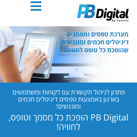
חילתו
ל
ף
ינטרנט,
חץ
מערכת טפסים ומסמכים
נטר
דיגיטלים חכמים ומונגשים
די
שהופכת כל טופס לחוויה!
עבור
אזור
וכן
רכזי
פתרון לניהול תקשורת עם לקוחות ומשתמשים
בארגון באמצעות טפסים דיגיטלים חכמים
ומונגשים!
PB Digital הופכת כל מסמך וטופס,
לחוויה!