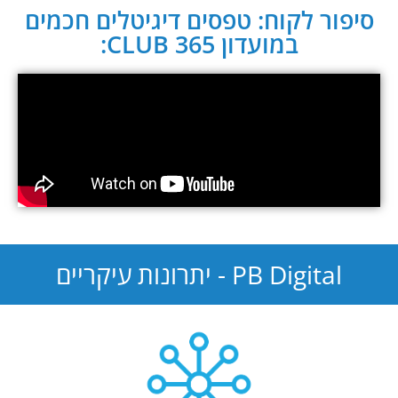
סיפור לקוח: טפסים דיגיטלים חכמים
במועדון CLUB 365:
PB Digital - יתרונות עיקריים