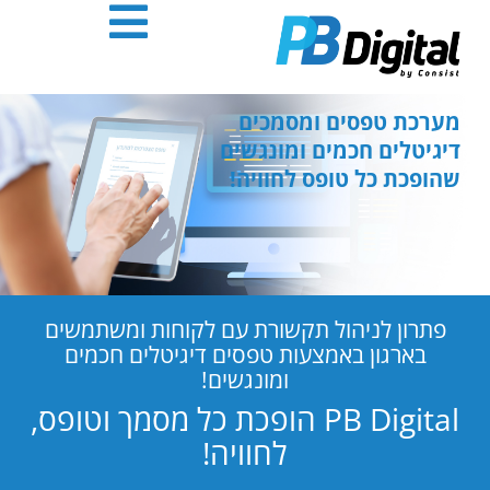
חילתו
ל
ף
ינטרנט,
חץ
מערכת טפסים ומסמכים
נטר
דיגיטלים חכמים ומונגשים
די
שהופכת כל טופס לחוויה!
עבור
אזור
וכן
רכזי
פתרון לניהול תקשורת עם לקוחות ומשתמשים
בארגון באמצעות טפסים דיגיטלים חכמים
ומונגשים!
PB Digital הופכת כל מסמך וטופס,
לחוויה!