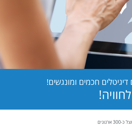
יגיטלים חכמים ומונגשים!
PB Digital (PrintBOS Digital) הינה המערכת לטפסים דיגיטלים המובילה בישראל ומותקנת אצל כ-300 ארגונים