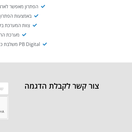
הפתרון מאפשר לארגו
באמצעות הפתרון י
צוות המערכת בקו
מערכת ההנגשה NAGIX, המבוססת על PB Digital, מאפשרת להנגיש מ
PB Digital משלבת כ-OEM את פתרון אינטגרציית ה-API של חברת WSO2 - המאפשר לחבר בקלות בין מערכות ארגוניות
צור קשר לקבלת הדגמה