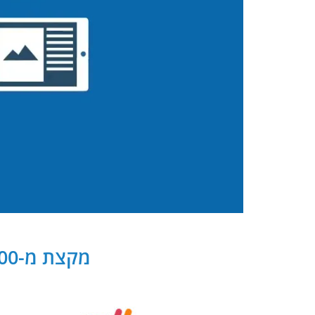
מקצת מ-300 שותפנו העסקיים של PB Digital בישראל ובעולם: