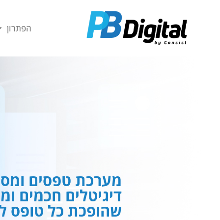
חילתו
ל
הפתרון
ף
ינטרנט,
חץ
נטר
די
עבור
אזור
וכן
רכזי
מערכת טפסים ומסמ
דיגיטלים חכמים ומ
שהופכת כל טופס לח