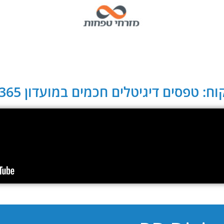
ח: טפסים דיגיטלים חכמים במועדון CLUB 365: