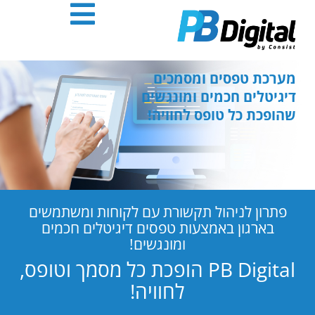
חילתו
ל
ף
ינטרנט,
חץ
מערכת טפסים ומסמכים
נטר
דיגיטלים חכמים ומונגשים
די
שהופכת כל טופס לחוויה!
עבור
אזור
וכן
רכזי
פתרון לניהול תקשורת עם לקוחות ומשתמשים
בארגון באמצעות טפסים דיגיטלים חכמים
ומונגשים!
PB Digital הופכת כל מסמך וטופס,
לחוויה!