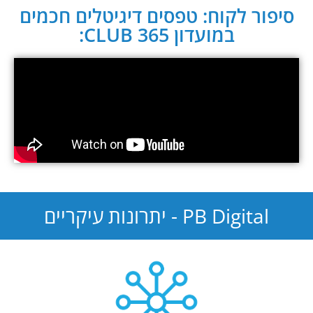
סיפור לקוח: טפסים דיגיטלים חכמים
במועדון CLUB 365:
PB Digital - יתרונות עיקריים