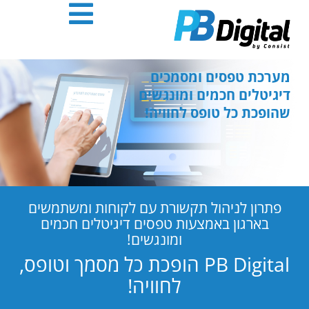
חילתו
ל
ף
ינטרנט,
חץ
מערכת טפסים ומסמכים
נטר
דיגיטלים חכמים ומונגשים
די
שהופכת כל טופס לחוויה!
עבור
אזור
וכן
רכזי
פתרון לניהול תקשורת עם לקוחות ומשתמשים
בארגון באמצעות טפסים דיגיטלים חכמים
ומונגשים!
PB Digital הופכת כל מסמך וטופס,
לחוויה!