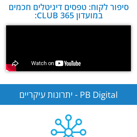
סיפור לקוח: טפסים דיגיטלים חכמים
במועדון CLUB 365:
PB Digital - יתרונות עיקריים