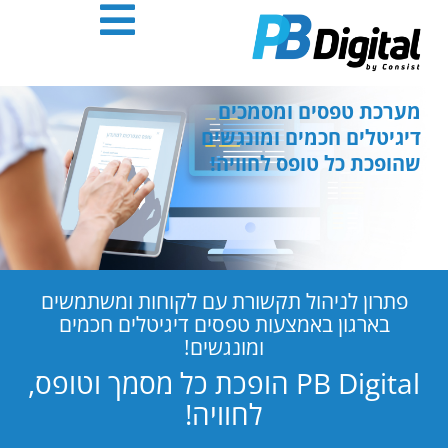
חילתו
ל
ף
ינטרנט,
חץ
מערכת טפסים ומסמכים
נטר
דיגיטלים חכמים ומונגשים
די
שהופכת כל טופס לחוויה!
עבור
אזור
וכן
רכזי
פתרון לניהול תקשורת עם לקוחות ומשתמשים
בארגון באמצעות טפסים דיגיטלים חכמים
ומונגשים!
PB Digital הופכת כל מסמך וטופס,
לחוויה!