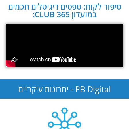
סיפור לקוח: טפסים דיגיטלים חכמים
במועדון CLUB 365:
PB Digital - יתרונות עיקריים