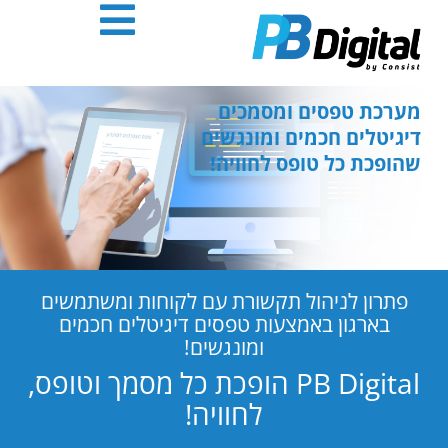
חילתו
ל
ף
ינטרנט,
חץ
מערכת טפסים ומסמכים
נטר
דיגיטלים חכמים ומונגשים
די
שהופכת כל טופס לחוויה!
עבור
אזור
וכן
רכזי
פתרון לניהול תקשורת עם לקוחות ומשתמשים
בארגון באמצעות טפסים דיגיטלים חכמים
ומונגשים!
PB Digital הופכת כל מסמך וטופס,
לחוויה!