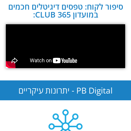
סיפור לקוח: טפסים דיגיטלים חכמים
במועדון CLUB 365:
PB Digital - יתרונות עיקריים