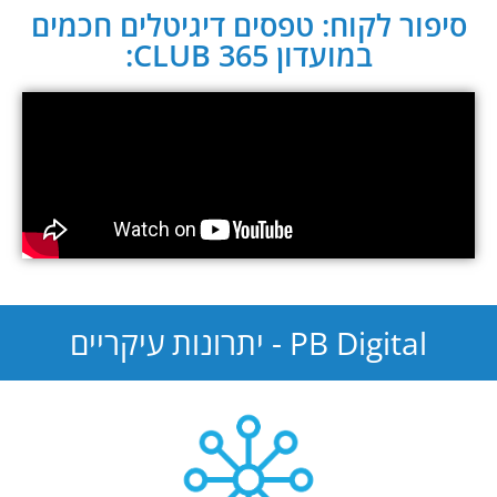
סיפור לקוח: טפסים דיגיטלים חכמים
במועדון CLUB 365:
PB Digital - יתרונות עיקריים