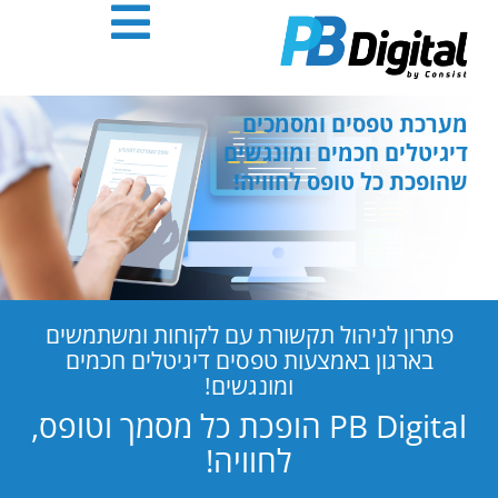
חילתו
ל
ף
ינטרנט,
חץ
מערכת טפסים ומסמכים
נטר
דיגיטלים חכמים ומונגשים
די
שהופכת כל טופס לחוויה!
עבור
אזור
וכן
רכזי
פתרון לניהול תקשורת עם לקוחות ומשתמשים
בארגון באמצעות טפסים דיגיטלים חכמים
ומונגשים!
PB Digital הופכת כל מסמך וטופס,
לחוויה!