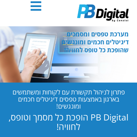
חילתו
ל
ף
ינטרנט,
חץ
מערכת טפסים ומסמכים
נטר
דיגיטלים חכמים ומונגשים
די
שהופכת כל טופס לחוויה!
עבור
אזור
וכן
רכזי
פתרון לניהול תקשורת עם לקוחות ומשתמשים
בארגון באמצעות טפסים דיגיטלים חכמים
ומונגשים!
PB Digital הופכת כל מסמך וטופס,
לחוויה!