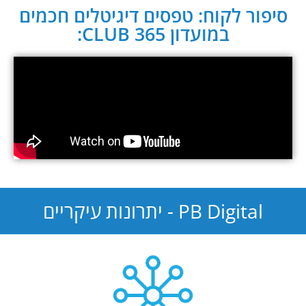
סיפור לקוח: טפסים דיגיטלים חכמים
במועדון CLUB 365:
PB Digital - יתרונות עיקריים