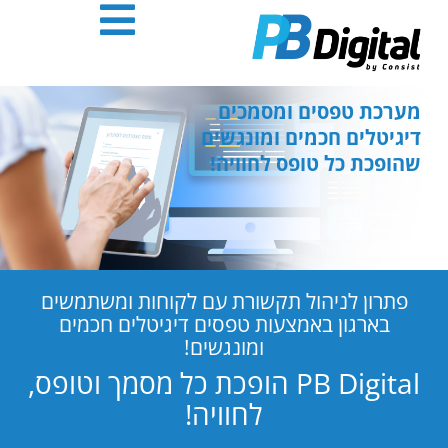
חילתו
ל
ף
ינטרנט,
חץ
מערכת טפסים ומסמכים
נטר
דיגיטלים חכמים ומונגשים
די
שהופכת כל טופס לחוויה!
עבור
אזור
וכן
רכזי
פתרון לניהול תקשורת עם לקוחות ומשתמשים
בארגון באמצעות טפסים דיגיטלים חכמים
ומונגשים!
PB Digital הופכת כל מסמך וטופס,
לחוויה!