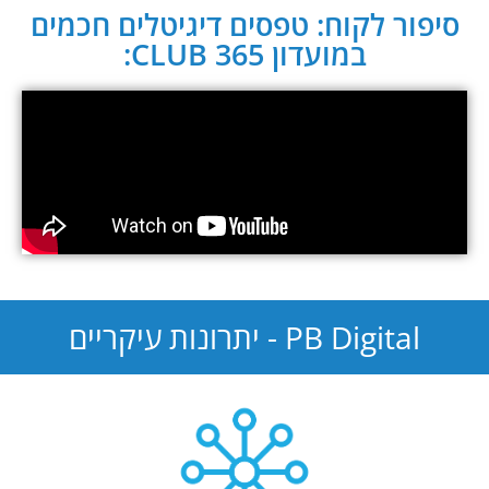
סיפור לקוח: טפסים דיגיטלים חכמים
במועדון CLUB 365:
PB Digital - יתרונות עיקריים