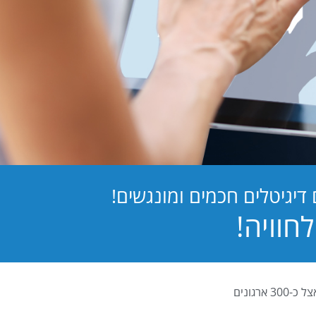
יגיטלים חכמים ומונגשים!
PB Digital (PrintBOS Digital) הינה המערכת לטפסים דיגיטלים המובילה בישראל ומותקנת אצל כ-300 ארגונים