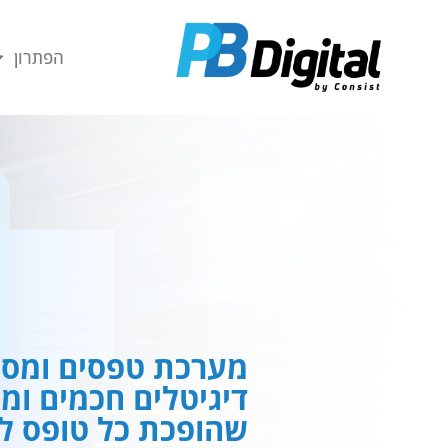
חילתו
ל
הפתרון
ף
ינטרנט,
חץ
נטר
די
עבור
אזור
וכן
רכזי
מערכת טפסים ומסמ
דיגיטלים חכמים ומ
שהופכת כל טופס לח