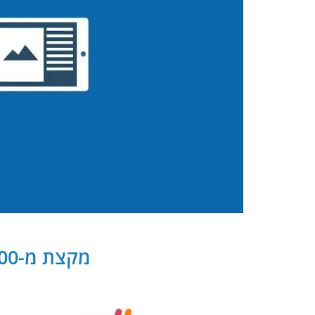
מקצת מ-300 שותפנו העסקיים של PB Digital בישראל ובעולם: