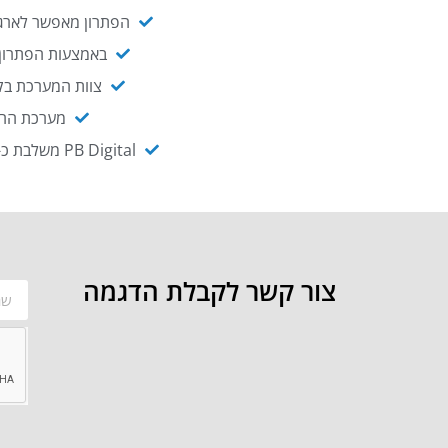
הפתרון מאפשר לארגו
באמצעות הפתרון י
צוות המערכת בקו
מערכת ההנגשה NAGIX, המבוססת על PB Digital, מאפשרת להנגיש מ
PB Digital משלבת כ-OEM את פתרון אינטגרציית ה-API של חברת WSO2 - המאפשר לחבר בקלות בין מערכות ארגוניות
צור קשר לקבלת הדגמה