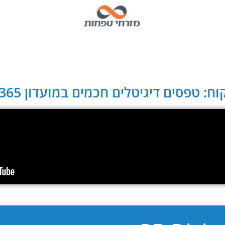
ח: טפסים דיגיטלים חכמים במועדון CLUB 365: