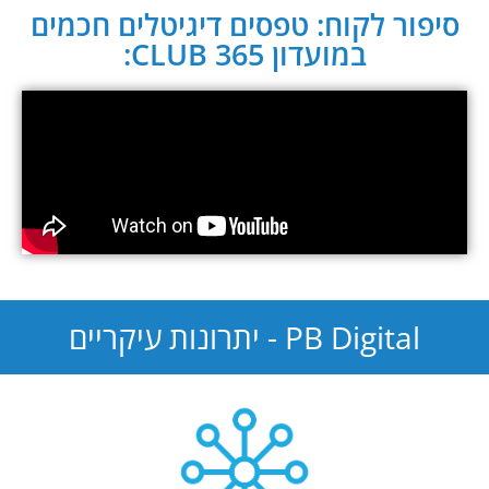
סיפור לקוח: טפסים דיגיטלים חכמים
במועדון CLUB 365:
PB Digital - יתרונות עיקריים