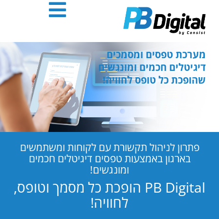
חילתו
ל
ף
ינטרנט,
חץ
מערכת טפסים ומסמכים
נטר
דיגיטלים חכמים ומונגשים
די
שהופכת כל טופס לחוויה!
עבור
אזור
וכן
רכזי
פתרון לניהול תקשורת עם לקוחות ומשתמשים
בארגון באמצעות טפסים דיגיטלים חכמים
ומונגשים!
PB Digital הופכת כל מסמך וטופס,
לחוויה!