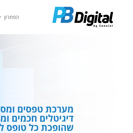
חילתו
ל
הפתרון
ף
ינטרנט,
חץ
נטר
די
עבור
אזור
וכן
רכזי
מערכת טפסים ומסמ
דיגיטלים חכמים ומ
שהופכת כל טופס לח