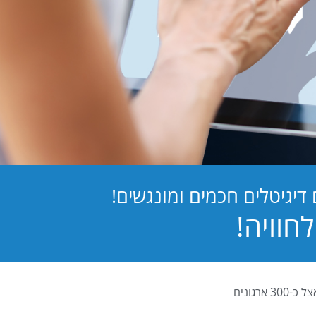
יגיטלים חכמים ומונגשים!
PB Digital (PrintBOS Digital) הינה המערכת לטפסים דיגיטלים המובילה בישראל ומותקנת אצל כ-300 ארגונים