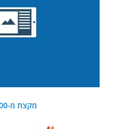
מקצת מ-300 שותפנו העסקיים של PB Digital בישראל ובעולם: