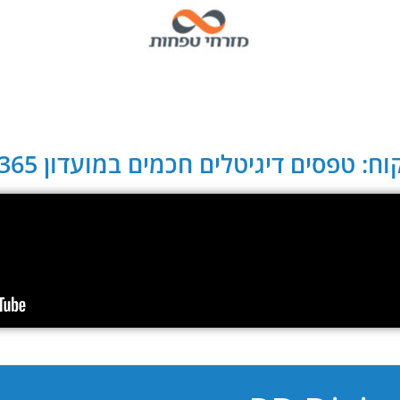
ח: טפסים דיגיטלים חכמים במועדון CLUB 365: