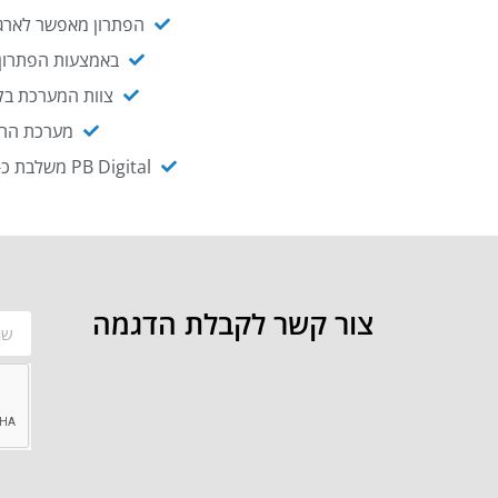
הפתרון מאפשר לארגו
באמצעות הפתרון י
צוות המערכת בקו
מערכת ההנגשה NAGIX, המבוססת על PB Digital, מאפשרת להנגיש מ
PB Digital משלבת כ-OEM את פתרון אינטגרציית ה-API של חברת WSO2 - המאפשר לחבר בקלות בין מערכות ארגוניות
צור קשר לקבלת הדגמה