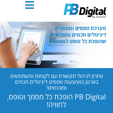
חילתו
ל
ף
ינטרנט,
חץ
מערכת טפסים ומסמכים
נטר
דיגיטלים חכמים ומונגשים
די
שהופכת כל טופס לחוויה!
עבור
אזור
וכן
רכזי
פתרון לניהול תקשורת עם לקוחות ומשתמשים
בארגון באמצעות טפסים דיגיטלים חכמים
ומונגשים!
PB Digital הופכת כל מסמך וטופס,
לחוויה!