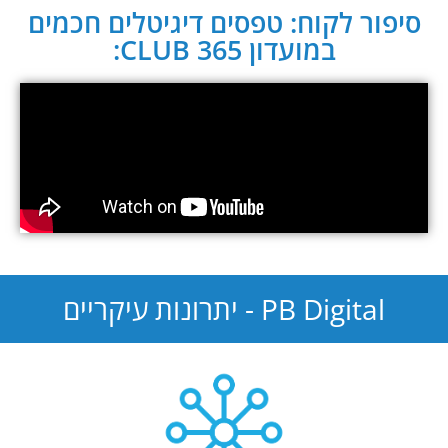
סיפור לקוח: טפסים דיגיטלים חכמים
במועדון CLUB 365:
PB Digital - יתרונות עיקריים