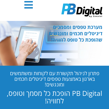
חילתו
ל
ף
ינטרנט,
חץ
מערכת טפסים ומסמכים
נטר
דיגיטלים חכמים ומונגשים
די
שהופכת כל טופס לחוויה!
עבור
אזור
וכן
רכזי
פתרון לניהול תקשורת עם לקוחות ומשתמשים
בארגון באמצעות טפסים דיגיטלים חכמים
ומונגשים!
PB Digital הופכת כל מסמך וטופס,
לחוויה!