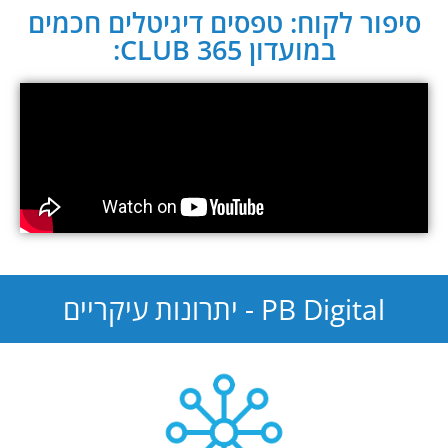
סיפור לקוח: טפסים דיגיטלים חכמים
במועדון CLUB 365:
PB Digital - יתרונות עיקריים