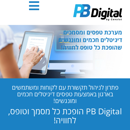
חילתו
ל
ף
ינטרנט,
חץ
מערכת טפסים ומסמכים
נטר
דיגיטלים חכמים ומונגשים
די
שהופכת כל טופס לחוויה!
עבור
אזור
וכן
רכזי
פתרון לניהול תקשורת עם לקוחות ומשתמשים
בארגון באמצעות טפסים דיגיטלים חכמים
ומונגשים!
PB Digital הופכת כל מסמך וטופס,
לחוויה!