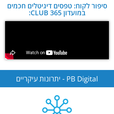
סיפור לקוח: טפסים דיגיטלים חכמים
במועדון CLUB 365:
PB Digital - יתרונות עיקריים