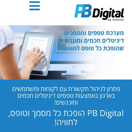
חילתו
ל
ף
ינטרנט,
חץ
מערכת טפסים ומסמכים
נטר
דיגיטלים חכמים ומונגשים
די
שהופכת כל טופס לחוויה!
עבור
אזור
וכן
רכזי
פתרון לניהול תקשורת עם לקוחות ומשתמשים
בארגון באמצעות טפסים דיגיטלים חכמים
ומונגשים!
PB Digital הופכת כל מסמך וטופס,
לחוויה!