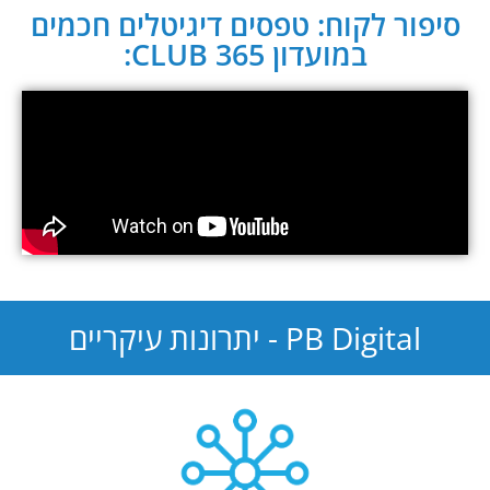
סיפור לקוח: טפסים דיגיטלים חכמים
במועדון CLUB 365:
PB Digital - יתרונות עיקריים