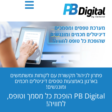
חילתו
ל
ף
ינטרנט,
חץ
מערכת טפסים ומסמכים
נטר
דיגיטלים חכמים ומונגשים
די
שהופכת כל טופס לחוויה!
עבור
אזור
וכן
רכזי
פתרון לניהול תקשורת עם לקוחות ומשתמשים
בארגון באמצעות טפסים דיגיטלים חכמים
ומונגשים!
PB Digital הופכת כל מסמך וטופס,
לחוויה!