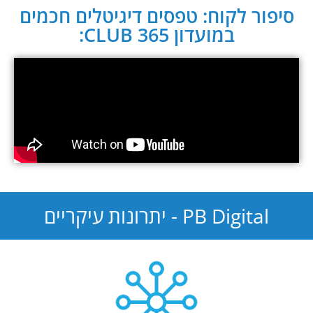
סיפור לקוח: טפסים דיגיטלים חכמים
במועדון CLUB 365:
PB Digital - יתרונות עיקריים